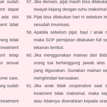
juk sudah
Jika demam, pijat masih bisa dilakuk
ent dapat
riwayat kejang dengan suhu maksimal 
 ada slot
Pijat bisa dilakukan hari H sebelum i
ent tidak
sesudah imunisasi.
Apabila sebelum pijat, bayi / ana
ang tidak
maka SOP pemijatan dilakukan full s
treatment
tekanan lembut.
nt tetap
Jika menggunakan mainan dari Bida
an sesuai
orang tua bertanggung jawab atas
yang digunakan. Gunakan mainan se
home care,
menghindari kerusakan.
ang sudah
Jika anak tidak cooperative saat 
treatment tidak maksimal, maka ke
treatment
atau tidaknya diserahkan kepada ora