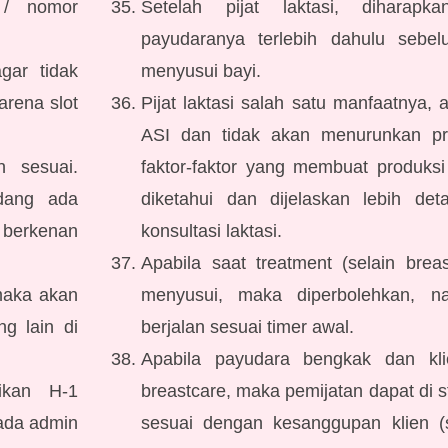
 / nomor
Setelah pijat laktasi, diharapk
payudaranya terlebih dahulu seb
gar tidak
menyusui bayi.
arena slot
Pijat laktasi salah satu manfaatnya,
ASI dan tidak akan menurunkan pr
n sesuai.
faktor-faktor yang membuat produks
dang ada
diketahui dan dijelaskan lebih det
 berkenan
konsultasi laktasi.
Apabila saat treatment (selain breas
maka akan
menyusui, maka diperbolehkan, n
g lain di
berjalan sesuai timer awal.
Apabila payudara bengkak dan kli
ikan H-1
breastcare, maka pemijatan dapat di s
ada admin
sesuai dengan kesanggupan klien (s