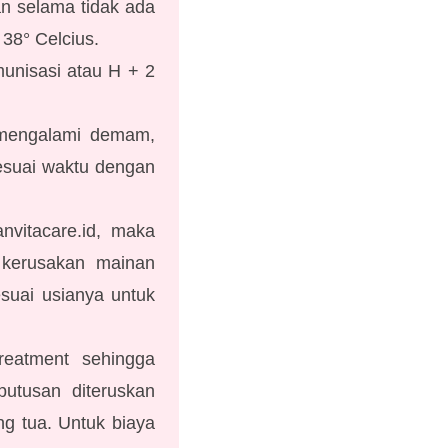
an selama tidak ada
38° Celcius.
munisasi atau H + 2
k mengalami demam,
esuai waktu dengan
nvitacare.id, maka
 kerusakan mainan
suai usianya untuk
treatment sehingga
putusan diteruskan
ng tua. Untuk biaya