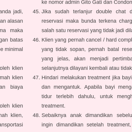
ke nomor admin Gito Gati dan Condon
nda jadi,
Jika sudah terlanjur double chat
gan alasan
reservasi maka bunda terkena char
rima maka
salah satu reservasi yang tidak jadi di
ngan batas
Klien yang pernah cancel / hard com
le minimal
yang tidak sopan, pernah batal rese
yang jelas, akan menjadi pertim
oleh klien
selanjutnya dilayani kembali atau tidak
umah klien
Hindari melakukan treatment jika bayi
an biaya
dan mengantuk. Apabila bayi menga
tidur terlebih dahulu, untuk meng
oleh klien
treatment.
ah klien,
Sebaiknya anak dimandikan sebelu
nsportasi
ingin dimandikan setelah treatment,