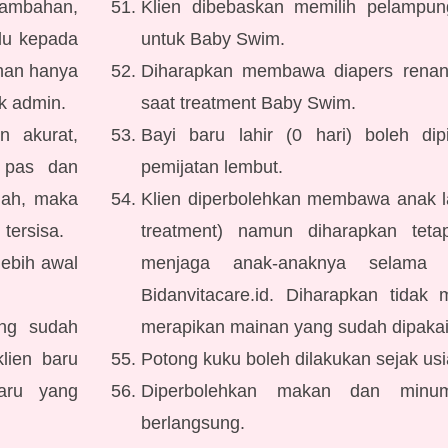
 tambahan,
Klien dibebaskan memilih pelampun
lu kepada
untuk Baby Swim.
han hanya
Diharapkan membawa diapers renan
ak admin.
saat treatment Baby Swim.
n akurat,
Bayi baru lahir (0 hari) boleh dip
k pas dan
pemijatan lembut.
mah, maka
Klien diperbolehkan membawa anak la
tersisa.
treatment) namun diharapkan tet
lebih awal
menjaga anak-anaknya selama 
Bidanvitacare.id. Diharapkan tida
ang sudah
merapikan mainan yang sudah dipakai
lien baru
Potong kuku boleh dilakukan sejak usia
aru yang
Diperbolehkan makan dan minum
berlangsung.