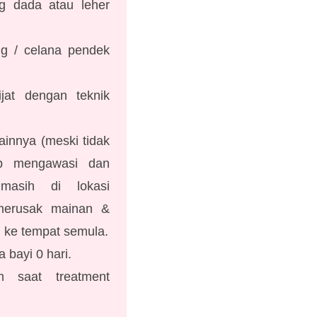
g dada atau leher
g / celana pendek
ijat dengan teknik
innya (meski tidak
ap mengawasi dan
masih di lokasi
k merusak mainan &
 ke tempat semula.
 bayi 0 hari.
 saat treatment