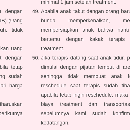
minimal 1 jam setelah treatment.
an dengan
Apabila anak takut dengan orang bar
IB) (Uang
bunda memperkenalkan, me
uh, tidak
mempersiapkan anak bahwa nanti 
bertemu dengan kakak terapis 
ikan uang
treatment.
nti dengan
Jika terapis datang saat anak tidur, 
ila tetap
dimulai dengan pijatan lembut di ar
ang sudah
sehingga tidak membuat anak k
ari harga
reschedule saat terapis sudah tib
apabila tetap ingin reschedule, maka 
iharuskan
biaya treatment dan transport
berikutnya
sebelumnya kami sudah konfirm
kedatangan.