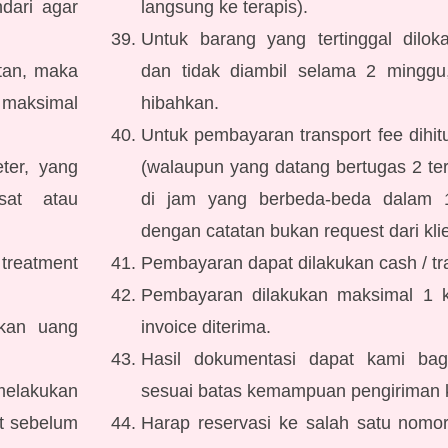
dari agar
langsung ke terapis).
Untuk barang yang tertinggal diloka
tan, maka
dan tidak diambil selama 2 mingg
 maksimal
hibahkan.
Untuk pembayaran transport fee dihi
ter, yang
(walaupun yang datang bertugas 2 ter
usat atau
di jam yang berbeda-beda dalam 
dengan catatan bukan request dari klie
treatment
Pembayaran dapat dilakukan cash / tr
Pembayaran dilakukan maksimal 1 k
rkan uang
invoice diterima.
Hasil dokumentasi dapat kami bag
melakukan
sesuai batas kemampuan pengiriman 
t sebelum
Harap reservasi ke salah satu nomor