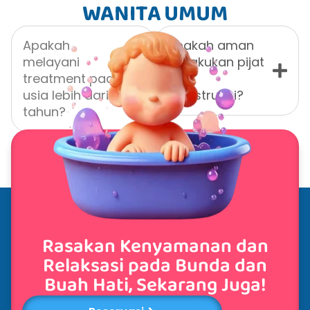
WANITA UMUM
Apakah
Apakah aman
melayani
melakukan pijat
treatment pada
saat
usia lebih dari 10
menstruasi?
tahun?
Rasakan Kenyamanan dan
Relaksasi pada Bunda dan
Buah Hati, Sekarang Juga!