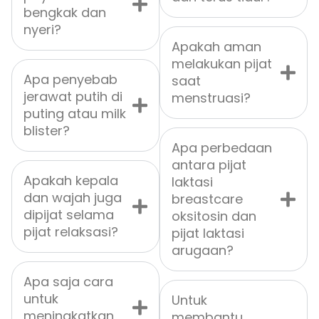
bengkak dan
nyeri?
Apakah aman
melakukan pijat
Apa penyebab
saat
jerawat putih di
menstruasi?
puting atau milk
blister?
Apa perbedaan
antara pijat
Apakah kepala
laktasi
dan wajah juga
breastcare
dipijat selama
oksitosin dan
pijat relaksasi?
pijat laktasi
arugaan?
Apa saja cara
untuk
Untuk
meningkatkan
membantu