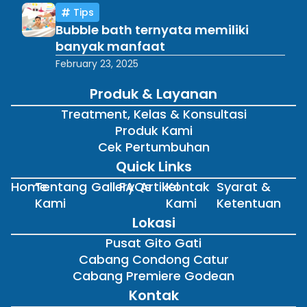
Tips
Bubble bath ternyata memiliki
banyak manfaat
February 23, 2025
Produk & Layanan
Treatment, Kelas & Konsultasi
Produk Kami
Cek Pertumbuhan
Quick Links
Home
Tentang
Gallery
FAQs
Artikel
Kontak
Syarat &
Kami
Kami
Ketentuan
Lokasi
Pusat Gito Gati
Cabang Condong Catur
Cabang Premiere Godean
Kontak